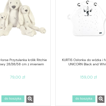
orse Przytulanka królik Ritchie
KURTIS Osłonka do wózka i fo
wy 28/38/58 cm z imieniem
UNICORN Black and Whi
79,00 zł
159,00 zł
do koszyka
do koszyka