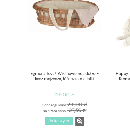
Egmont Toys® Wiklinowe nosidełko -
Happy H
kosz mojżesza, łóżeczko dla lalki
Kremo
129,00 zł
215,00 zł
Cena regularna:
107,50 zł
Najniższa cena:
do koszyka