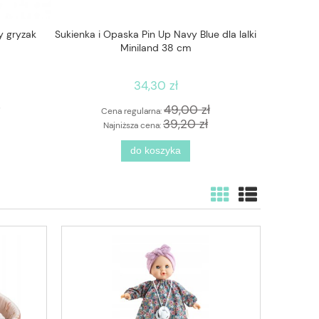
y gryzak
Sukienka i Opaska Pin Up Navy Blue dla lalki
Paola Rei
Miniland 38 cm
34,30 zł
49,00 zł
Cena regularna:
C
39,20 zł
Najniższa cena:
N
do koszyka