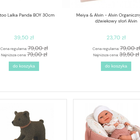
too Lalka Panda BOY 30cm
Meiya & Alvin - Alvin Organiczn
dźwiekowy słoń Alvin
39,50 zł
23,70 zł
79,00 zł
79,00 zł
Cena regularna:
Cena regularna:
79,00 zł
39,50 zł
Najniższa cena:
Najniższa cena:
do koszyka
do koszyka