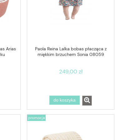
as Arias
Paola Reina Lalka bobas płacząca z
łku
miękkim brzuchem Sonia 08059
249,00 zł
do koszyka
promocja