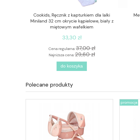
m - trampki
Cookids, Ręcznik z kapturkiem dla lalki
Me
Miniland 32 cm okrycie kąpielowe, biały z
miętowym wafelkiem
33,30 zł
zł
37,00 zł
Cena regularna:
zł
29,60 zł
Najniższa cena:
do koszyka
Polecane produkty
promocja