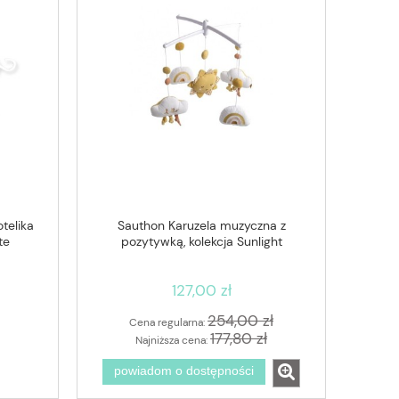
telika
Sauthon Karuzela muzyczna z
te
pozytywką, kolekcja Sunlight
127,00 zł
254,00 zł
Cena regularna:
177,80 zł
Najniższa cena:
powiadom o dostępności