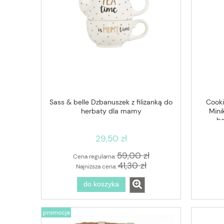
Sass & belle Dzbanuszek z filiżanką do
Cooki
herbaty dla mamy
Mini
be
29,50 zł
59,00 zł
Cena regularna:
41,30 zł
Najniższa cena:
do koszyka
promocja