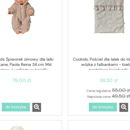
ds Śpiworek zimowy dla lalki
Cookids, Pościel dla lalek do ł
kane, Paola Reina 34 cm Miś
wózka z falbankami - biał
żowy z uszkami w kwiatki
pastelowe kwiatuszki
79,00 zł
38,50 zł
55,00 z
Cena regularna:
49,50 zł
Najniższa cena:
do koszyka
do koszyka