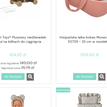
 Toys® Pluszowy niedźwiadek
Hiszpańska lalka bobas Munec
ul na kółkach do ciągnięcia
50729 - 33 cm w noside
104,30 zł
209,00 zł
149,00 zł
Cena regularna:
111,75 zł
Najniższa cena:
do koszyka
do koszyka
promocja