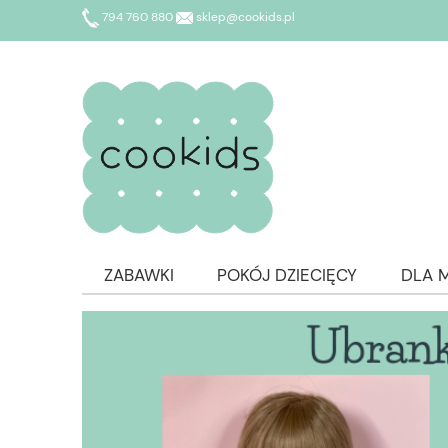
794 760 880
sklep@cookids.pl
ZABAWKI
POKÓJ DZIECIĘCY
DLA 