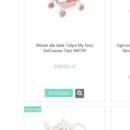
Wózek dla lalek Tulipe My First
Egmont
DeCuevas Toys 86074
Rao
289,00 zł
do koszyka
promocja