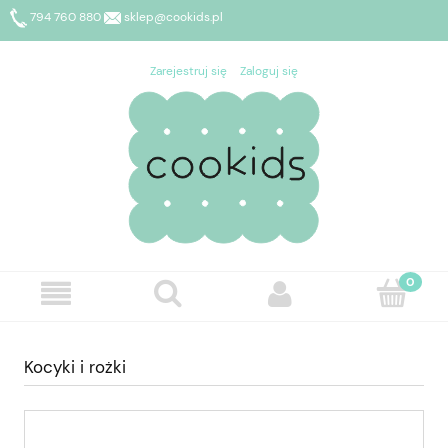
794 760 880
sklep@cookids.pl
Zarejestruj się
Zaloguj się
Kocyki i rożki