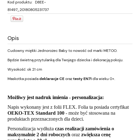
Kod produktu:
D8EE-
81497_20180805231737
Opis
Cudowny miękki Jednorożec Baby to nowość od marki METOO.
Będzie świetną przytulanką dla Twojego dziecka i dekoracją pokoju.
Wysokość: ok 21 cm
Maskotka posiada
deklaracje CE
oraz
testy EN71
dla wieku 0+.
Możliwy jest nadruk imienia - personalizacja:
Napis wykonany jest z folii FLEX. Folia ta posiada certyfikat
OEKO-TEX Standard 100
- może być stosowana na
produktach przeznaczonych dla dzieci.
Personalizacja wydłuża
czas realizacji zamówienia o
maksymalnie 2 dni roboczych
oraz
zwiększa cenę