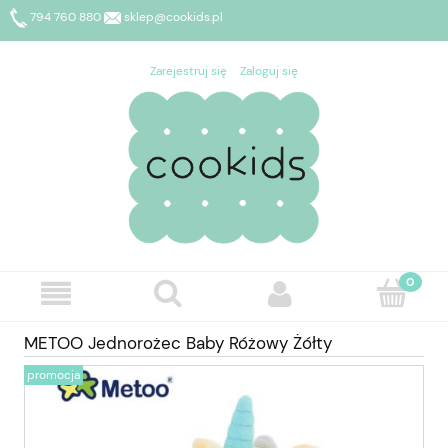
794 760 880
sklep@cookids.pl
Zarejestruj się
Zaloguj się
METOO Jednorożec Baby Różowy Żółty
promocja