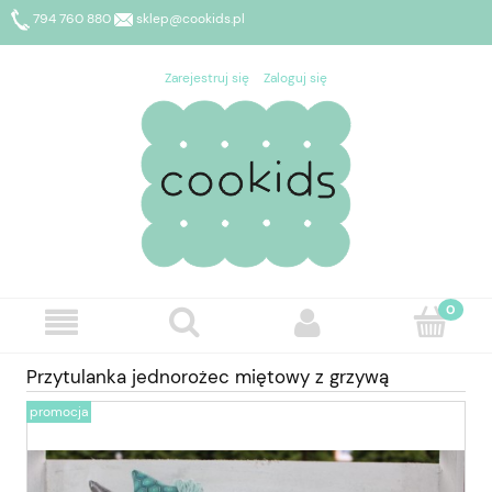
794 760 880
sklep@cookids.pl
Zarejestruj się
Zaloguj się
Przytulanka jednorożec miętowy z grzywą
promocja