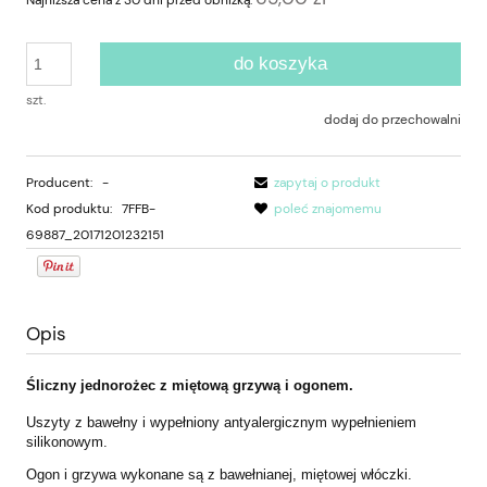
Najniższa cena z 30 dni przed obniżką:
do koszyka
szt.
dodaj do przechowalni
Producent:
-
zapytaj o produkt
Kod produktu:
7FFB-
poleć znajomemu
69887_20171201232151
Opis
Śliczny jednorożec z miętową grzywą i ogonem.
Uszyty z bawełny i wypełniony antyalergicznym wypełnieniem
silikonowym.
Ogon i grzywa wykonane są z bawełnianej, miętowej włóczki.