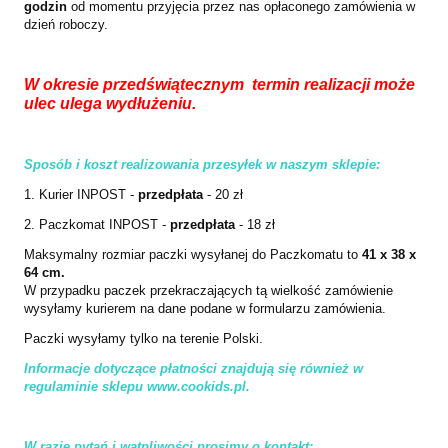
godzin
od momentu przyjęcia przez nas opłaconego zamówienia w
dzień roboczy.
W okresie przedświątecznym termin realizacji może
ulec ulega wydłużeniu.
Sposób i koszt realizowania przesyłek w naszym sklepie:
1. Kurier INPOST -
przedpłata
- 20 zł
2. Paczkomat INPOST -
przedpłata
- 18 zł
Maksymalny rozmiar paczki wysyłanej do Paczkomatu to
41 x 38 x
64 cm.
W przypadku paczek przekraczających tą wielkość zamówienie
wysyłamy kurierem na dane podane w formularzu zamówienia.
Paczki wysyłamy tylko na terenie Polski.
I
nformacje dotyczące płatności znajdują się również w
regulaminie sklepu www.cookids.pl.
W razie pytań i wątpliwości prosimy o kontakt: