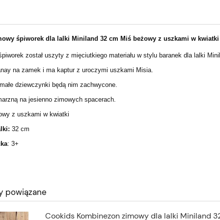
mowy śpiworek dla lalki Miniland 32 cm Miś beżowy z uszkami w kwiatk
śpiworek został uszyty z mięciutkiego materiału w stylu baranek dla lalki Min
anay na zamek i ma kaptur z uroczymi uszkami Misia.
małe dziewczynki będą nim zachwycone.
zmarzną na jesienno zimowych spacerach.
wy z uszkami w kwiatki
lki:
32 cm
cka
: 3+
y powiązane
Cookids Kombinezon zimowy dla lalki Miniland 3