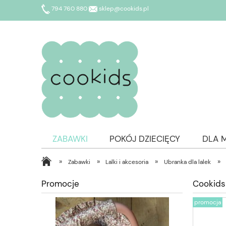
794 760 880
sklep@cookids.pl
ZABAWKI
POKÓJ DZIECIĘCY
DLA 
»
»
»
»
Zabawki
Lalki i akcesoria
Ubranka dla lalek
Promocje
Cookids
promocja