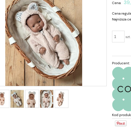
39,
Cena:
Cena regula
Najniższa c
szt.
Producent:
o Wiaderko wielofunkcyjne
Cookids Ubranko dla lalek Miniland 3
ntage Blue + Mighty Orange
rampers miętowy w złote kropki
37,45 zł
31,20 zł
74,90 zł
39,00 zł
a regularna:
Cena regularna:
74,90 zł
35,10 zł
niższa cena:
Najniższa cena:
Kod produk
do koszyka
powiadom o dostępności