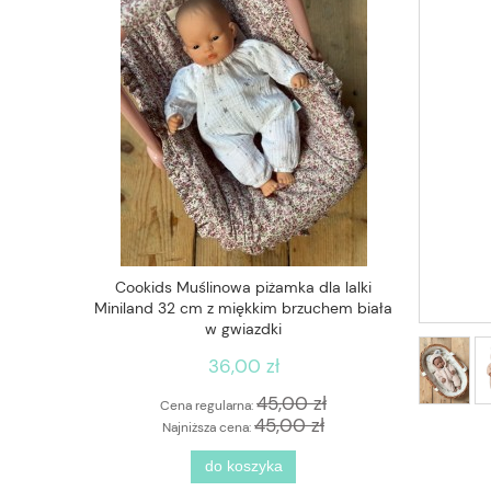
la lalki
Cookids Muślinowa piżamka dla lalki
Quut Ball
 Miś kremowy
Miniland 32 cm z miękkim brzuchem biała
Bungee Vi
i
w gwiazdki
36,00 zł
 zł
45,00 zł
Cena regularna:
Cen
zł
45,00 zł
Najniższa cena:
Naj
do koszyka