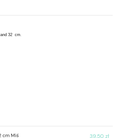
i
iland 32 cm.
2 cm Miś
39,50 zł