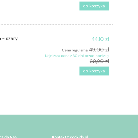
do koszyka
 - szary
44,10 zł
49,00 zł
Cena regularna:
Najniższa cena z 30 dni przed obniżką:
39,20 zł
do koszyka
cz do Nas
Kontakt z cookids.pl