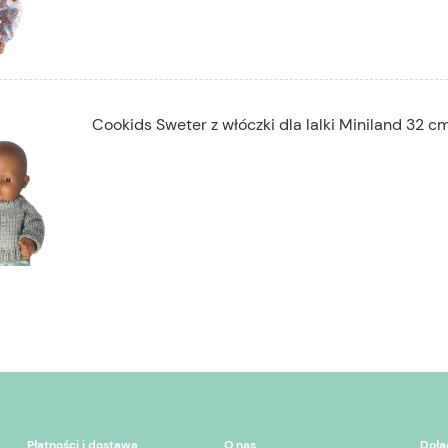
Cookids Sweter z włóczki dla lalki Miniland 32 cm
Płatności i dostawa
O nas
Dołą