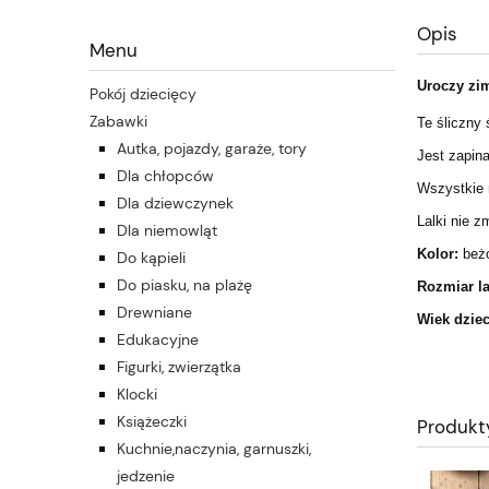
Opis
Menu
Uroczy zi
Pokój dziecięcy
Zabawki
Te śliczny 
Autka, pojazdy, garaże, tory
Jest zapin
Dla chłopców
Wszystkie 
Dla dziewczynek
Lalki nie 
Dla niemowląt
Kolor:
beżo
Do kąpieli
Do piasku, na plażę
Rozmiar la
Drewniane
Wiek dzie
Edukacyjne
Figurki, zwierzątka
Klocki
Książeczki
Produkt
Kuchnie,naczynia, garnuszki,
jedzenie