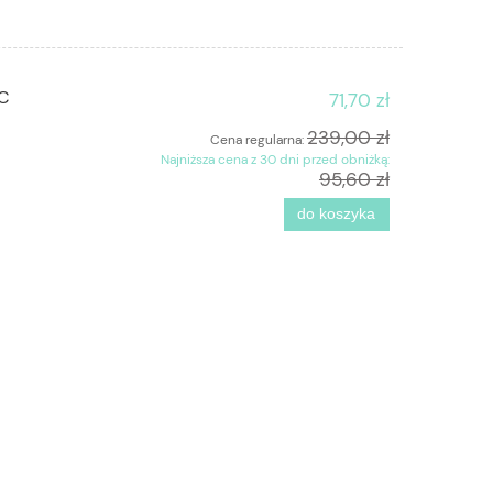
BC
71,70 zł
239,00 zł
Cena regularna:
Najniższa cena z 30 dni przed obniżką:
95,60 zł
do koszyka