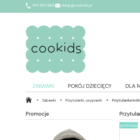
794 760 880
sklep@cookids.pl
ZABAWKI
POKÓJ DZIECIĘCY
DLA 
»
»
»
Zabawki
Przytulanki, usypianki
Przytulanka kró
Promocje
Przytul
promocja