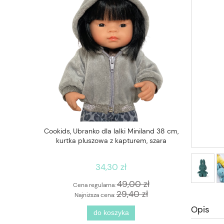
3 szt 280ml
Cookids, Ubranko dla lalki Miniland 38 cm,
JABADAB
kurtka pluszowa z kapturem, szara
34,30 zł
 zł
49,00 zł
Cena regularna:
Cen
zł
29,40 zł
Najniższa cena:
Naj
Opis
do koszyka