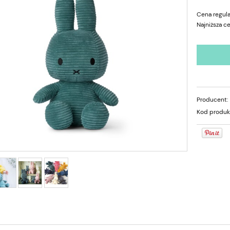
Cena regula
Najniższa c
Producent:
Kod produk
ADO Drewniane owoce do
Loulou LOLLIPOP Gryzak silikonowy
krojenia
UNICORN DONUT BLUE
26,70 zł
37,50 zł
89,00 zł
75,00 zł
a regularna:
Cena regularna:
44,50 zł
75,00 zł
niższa cena:
Najniższa cena:
do koszyka
do koszyka