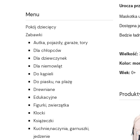
Urocza prz
Menu
Maskotka us
Dostępna je
Pokój dziecięcy
Zabawki
Bedzie ładn
Autka, pojazdy, garaże, tory
Dla chłopców
Wielkość:
Dla dziewczynek
Kolor: mor
Dla niemowląt
Wiek:
0+
Do kąpieli
Do piasku, na plażę
Drewniane
Produkt
Edukacyjne
Figurki, zwierzątka
Klocki
Książeczki
Kuchnie,naczynia, garnuszki,
jedzenie