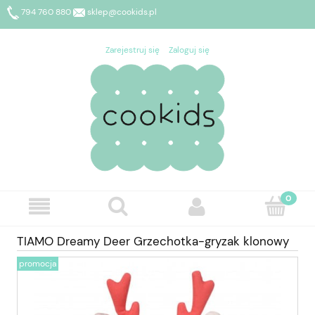
794 760 880
sklep@cookids.pl
Zarejestruj się
Zaloguj się
TIAMO Dreamy Deer Grzechotka-gryzak klonowy
promocja