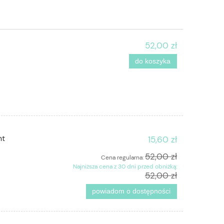
52,00 zł
do koszyka
nt
15,60 zł
52,00 zł
Cena regularna:
Najniższa cena z 30 dni przed obniżką:
52,00 zł
powiadom o dostępności