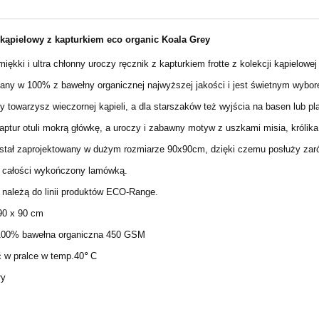
kąpielowy z kapturkiem eco organic Koala Grey
iękki i ultra chłonny uroczy ręcznik z kapturkiem frotte z kolekcji kąpielo
any w 100% z bawełny organicznej najwyższej jakości i jest świetnym wybore
y towarzysz wieczornej kąpieli, a dla starszaków też wyjścia na basen lub pl
ptur otuli mokrą główkę, a uroczy i zabawny motyw
z uszkami misia, królika
stał zaprojektowany w dużym rozmiarze 90x90cm, dzięki czemu posłuży zarów
 całości wykończony lamówką.
 należą do linii produktów ECO-Range.
0 x 90 cm
00% bawełna organiczna 450 GSM
 w pralce w temp.40
°
C
ry