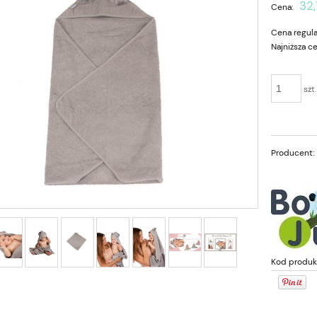
32,
Cena:
Cena regula
Najniższa c
szt.
Producent:
nurkiem - plecak granatowy w
Cookids Muślinowa piżamka dla lalk
kolorowe naklejki
Miniland 38 cm biała w srebrne gwiaz
11,60 zł
27,00 zł
29,00 zł
45,00 zł
a regularna:
Cena regularna:
Kod produk
29,00 zł
45,00 zł
niższa cena:
Najniższa cena:
do koszyka
do koszyka