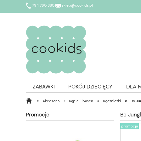
794 760 880
sklep@cookids.pl
ZABAWKI
POKÓJ DZIECIĘCY
DLA 
»
»
»
»
Akcesoria
Kąpiel i basen
Ręczniczki
Bo Ju
Promocje
Bo Jungl
promocja