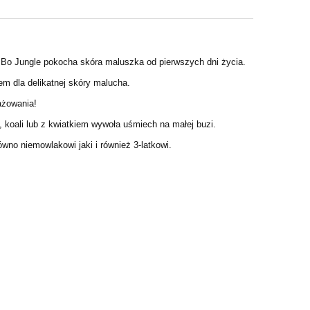
wej Bo Jungle pokocha skóra maluszka od pierwszych dni życia.
m dla delikatnej skóry malucha.
ażowania!
, koali lub z kwiatkiem
wywoła uśmiech na małej buzi.
no niemowlakowi jaki i również 3-latkowi.