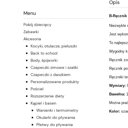
Opis
Menu
B-Ręcznik 
Pokój dziecięcy
Niezwykle m
Zabawki
Jest wykon
Akcesoria
To najlepsz
Kocyki, otulacze, pieluszki
Wygodny ka
Back to school
Body, śpijworki
Ręcznik zo
Czapeczki zimowe i szaliki
Ręcznik po
Czapeczki z daszkiem
Ręczniki te
Personalizowane produkty
Wymiary:
9
Pościel
Bawełna:
1
Rozszerzenie diety
Kąpiel i basen
Można prać
Wanienki i termometry
Kolor:
sza
Okularki do pływania
Płetwy do pływania