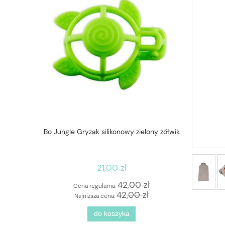
urodzinowy
Bo Jungle Gryzak silikonowy zielony żółwik
Worek ze sz
21,00 zł
 zł
42,00 zł
Cena regularna:
Cen
zł
42,00 zł
Najniższa cena:
Naj
ści
do koszyka