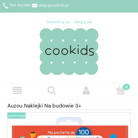
794 760 880
sklep@cookids.pl
Zarejestruj się
Zaloguj się
Auzou Naklejki Na budowie 3+
promocja